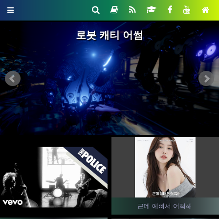
로봇 캐티 어썸
근데 예뻐서 어떡해