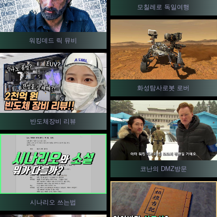
모칠레로 독일여행
워킹데드 릭 뮤비
화성탐사로봇 로버
반도체장비 리뷰
코난의 DMZ방문
시나리오 쓰는법