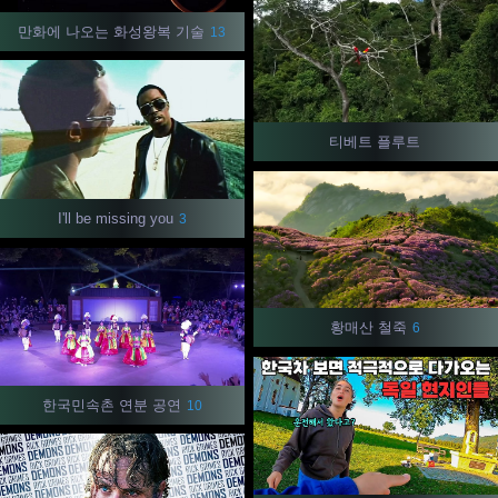
만화에 나오는 화성왕복 기술
13
티베트 플루트
I'll be missing you
3
황매산 철죽
6
한국민속촌 연분 공연
10