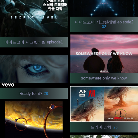
아머드코어 시크릿레벨 episode2
32
아머드코어 시크릿레벨 episode1
somewhere only we know
Ready for it?
28
드라마 삼체
25