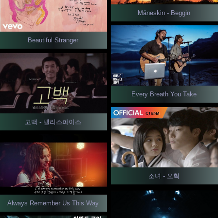
Måneskin - Beggin
Beautiful Stranger
Every Breath You Take
고백 - 델리스파이스
소녀 - 오혁
Always Remember Us This Way