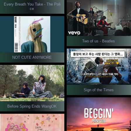
Every Breath You Take - The Poli
ce
Two of us - Beatles
NOT CUTE ANYMORE
Sign of the Times
Before Spring Ends WangOK