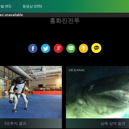
개발
(93)
동영상
(205)
흥화진전투
3조투자 결과
심해 상어 발견