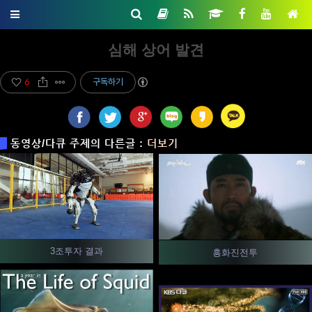
심해 상어 발견
6
구독하기
동영상/다큐 주제의 다른글 :
더보기
3조투자 결과
흥화진전투