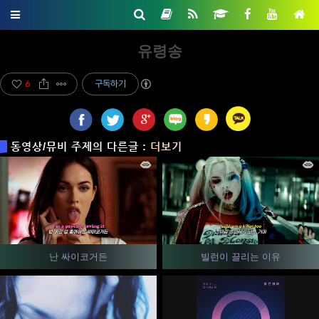
유령송
6
구독하기
동영상/뮤비 주제의 다른글 :
더보기
난 싸이코거든
빌런이 끌리는 이유