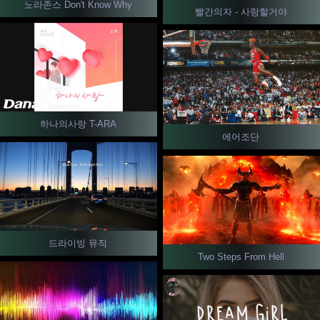
노라존스 Don't Know Why
빨간의자 - 사랑할거야
하나의사랑 T-ARA
에어조단
드라이빙 뮤직
Two Steps From Hell