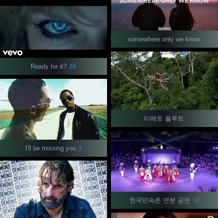
somewhere only we know
Ready for it?
28
티베트 플루트
I'll be missing you
3
한국민속촌 연분 공연
10