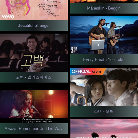
Måneskin - Beggin
Beautiful Stranger
Every Breath You Take
고백 - 델리스파이스
소녀 - 오혁
Always Remember Us This Way