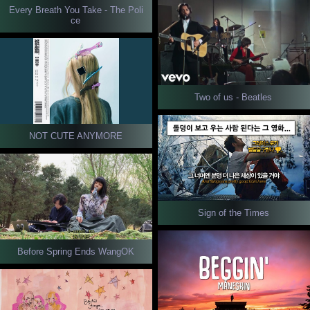
Every Breath You Take - The Poli
ce
Two of us - Beatles
NOT CUTE ANYMORE
Sign of the Times
Before Spring Ends WangOK