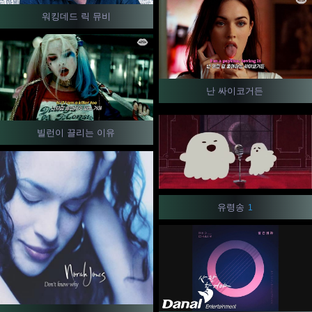
워킹데드 릭 뮤비
난 싸이코거든
빌런이 끌리는 이유
유령송
1