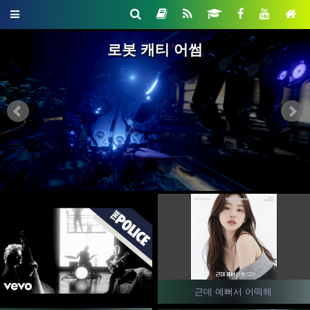
로봇 캐티 어썸
근데 예뻐서 어떡해