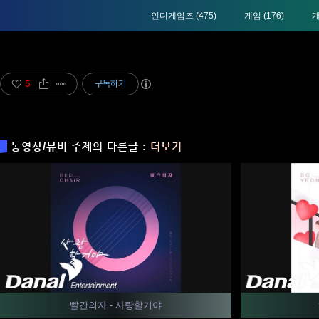
인디게임즈
(475)
게임
(176)
5
구독하기
동영상/뮤비 주제의 다른글 :
더보기
빨간의자 - 사랑할거야