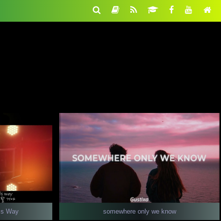
is Way
somewhere only we know