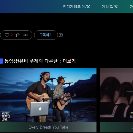
인디게임즈
(475)
게임
(176)
2
구독하기
동영상/뮤비 주제의 다른글 :
더보기
Every Breath You Take