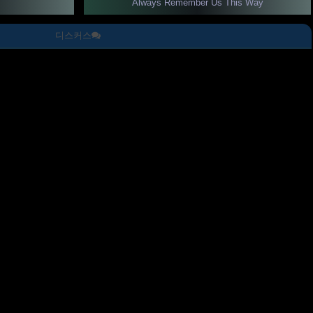
Always Remember Us This Way
디스커스