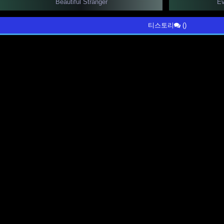
Beautiful Stranger
Ev
티스토리
()