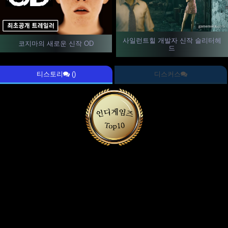
사일런트힐 개발자 신작 슬리터헤
코지마의 새로운 신작 OD
드
티스토리
()
디스커스