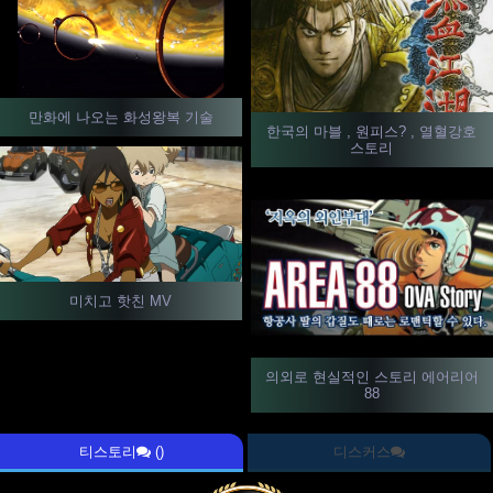
만화에 나오는 화성왕복 기술
한국의 마블 , 원피스? , 열혈강호
스토리
미치고 핫친 MV
의외로 현실적인 스토리 에어리어
88
티스토리
()
디스커스