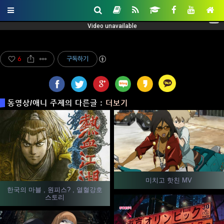
6
구독하기
동영상/애니 주제의 다른글 :
더보기
미치고 핫친 MV
한국의 마블 , 원피스? , 열혈강호
스토리