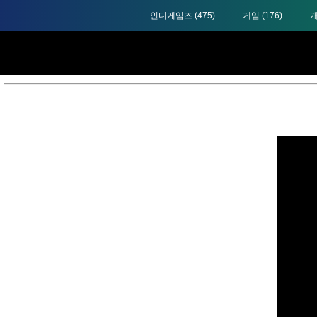
인디게임즈
(475)
게임
(176)
스
파
인
애
니
메
이
션