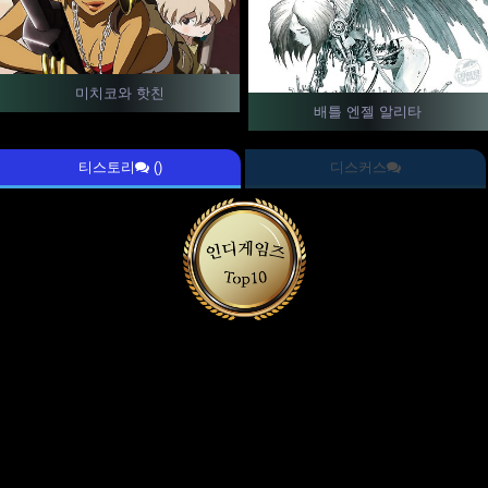
미치코와 핫친
배틀 엔젤 알리타
티스토리
()
디스커스