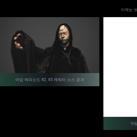
이제는 
아담 에피소드 #2, #3 캐릭터 소스 공개
아담