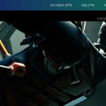
인디게임즈
(475)
게임
(176)
이번에