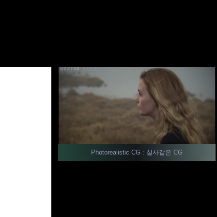
Photorealistic CG : 실사같은 CG