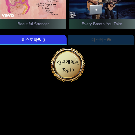
Beautiful Stranger
Every Breath You Take
티스토리
()
디스커스