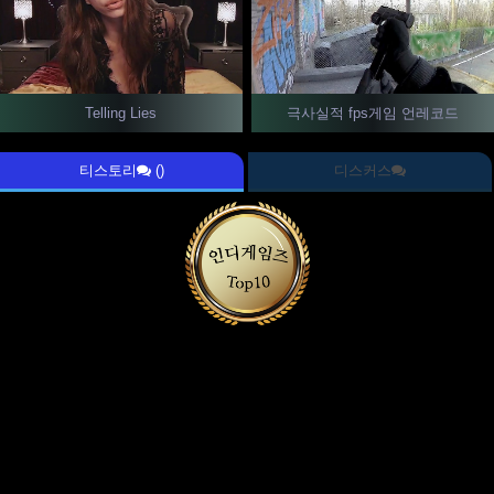
Telling Lies
극사실적 fps게임 언레코드
티스토리
()
디스커스