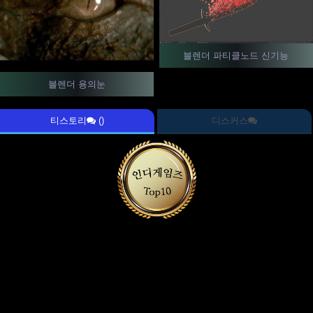
블렌더 파티클노드 신기능
블렌더 용의눈
티스토리
()
디스커스