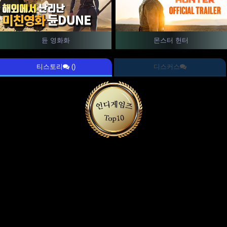
듄 영화화
몬스터 헌터
티스토리
()
디스커스