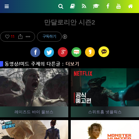
만달로리안 시즌2
11
구독하기
동영상/미드 주제의 다른글 :
더보기
스위트홈 넷플릭스
레이즈드 바이 울브스