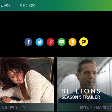
개발
(93)
동영상
(205)
삼룡애미 번역가
빌리언즈 시즌5 방영