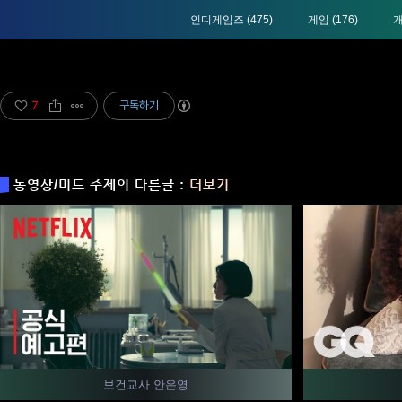
인디게임즈
(475)
게임
(176)
7
구독하기
동영상/미드 주제의 다른글 :
더보기
보건교사 안은영