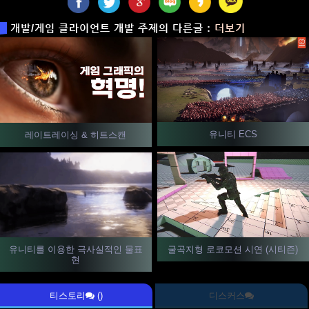
개발/게임 클라이언트 개발 주제의 다른글 :
더보기
유니티 ECS
레이트레이싱 & 히트스캔
굴곡지형 로코모션 시연 (시티즌)
유니티를 이용한 극사실적인 물표
현
티스토리
()
디스커스