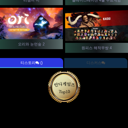
리멤버 미
플레이스테이션 4월 무료게임
오리와 눈먼숲 2
원피스 해적무쌍 4
티스토리
()
디스커스