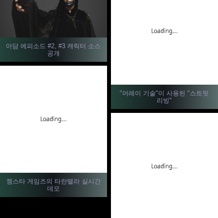
아담 에피소드 #2, #3 캐릭터 소스
공개
"어레이 기술"이 사용된 "스트릿
리빙"
젬스타 게임즈의 타란텔라 실시간
데모