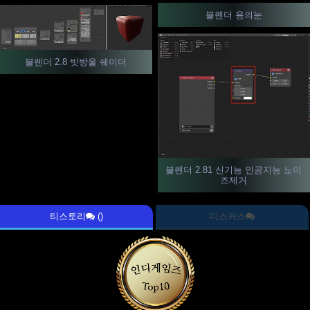
블렌더 용의눈
블렌더 2.8 빗방울 쉐이더
블렌더 2.81 신기능 인공지능 노이
즈제거
티스토리
()
디스커스