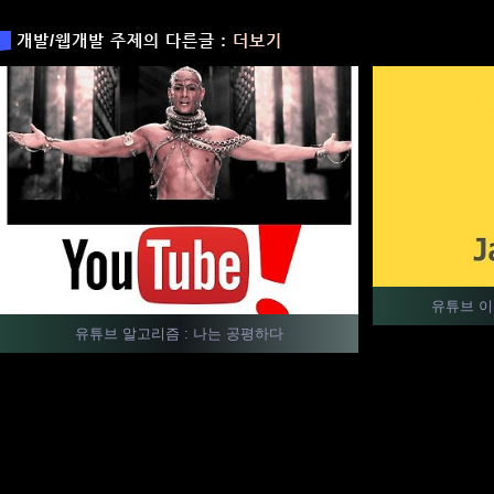
개발/웹개발 주제의 다른글 :
더보기
유튜브 
유튜브 알고리즘 : 나는 공평하다