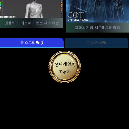
넷플릭스 러브데스로봇 제작과정
왕좌의게임 시즌8 트레일러
티스토리
()
디스커스