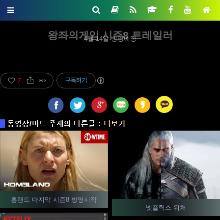
왕좌의게임 시즌8 트레일러
4월 14일 방영예정
7
구독하기
동영상/미드 주제의 다른글 :
더보기
홈랜드 마지막 시즌8 방영시작
넷플릭스 위처