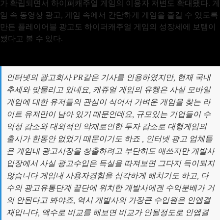
가 확립되면서 하이퍼캐주얼 게임의 이용자 저변도 확대됐다. 게
임 속 동영상 광고, 게임 속에서 간단하게 게임을 즐길 수 있도록
만든 플레이어블 광고도 하이퍼캐주얼 게임의 성장세에 보탬이
됐다고 볼 수 있다.
인터넷의 광고회사 PR같은 기사를 인용하였지만, 현재 국내
추세와 맞물리고 있네요, 캐쥬얼 게임의 유행은 사실 모바일
게임에 대한 유저들의 관심이 식어서 가벼운 게임을 찾는 라
이트 유저만이 남아 있기 때문인데요, 규모있는 기업들이 수
익성 감소와 대외적인 악재로인한 투자 감소로 대형게임의
출시가 한동안 없었기 때문이기도 하죠 , 인터넷 광고 업체들
은 게임내 광고시장을 창출하려고 부단히도 애쓰지만 개발사
입장에서 사실 광고수입은 득실을 따져보면 그다지 득이되지
않습니다 게임내 사용자경험을 심각하게 해치기도 하고, 다
수의 광고유통단계 끝단에 위치한 개발사에겐 수익분배가 거
의 안된다고 봐야죠, 역시 개발사의 가장큰 수입원은 인앱결
재입니다, 액수로 비교를 해보면 비교가 안될정도로 인앱결