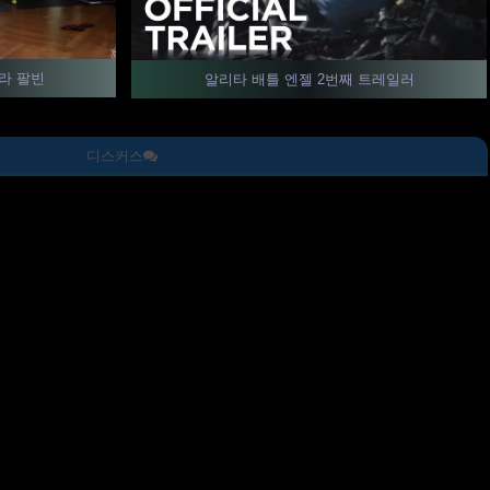
바라 팔빈
알리타 배틀 엔젤 2번째 트레일러
디스커스