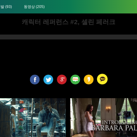
개발
(93)
동영상
(205)
캐릭터 레퍼런스 #2, 셀린 페러크