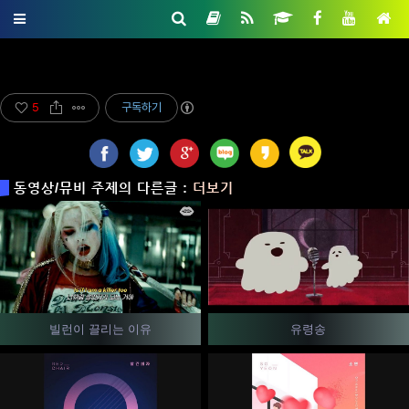
5
구독하기
동영상/뮤비 주제의 다른글 :
더보기
빌런이 끌리는 이유
유령송