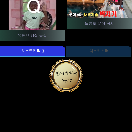
울릉도 문어 낚시
유튜브 신성 등장
티스토리
()
디스커스