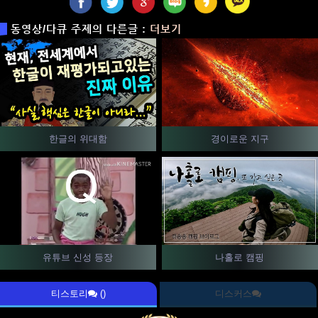
동영상/다큐 주제의 다른글 :
더보기
한글의 위대함
경이로운 지구
유튜브 신성 등장
나홀로 캠핑
티스토리
()
디스커스