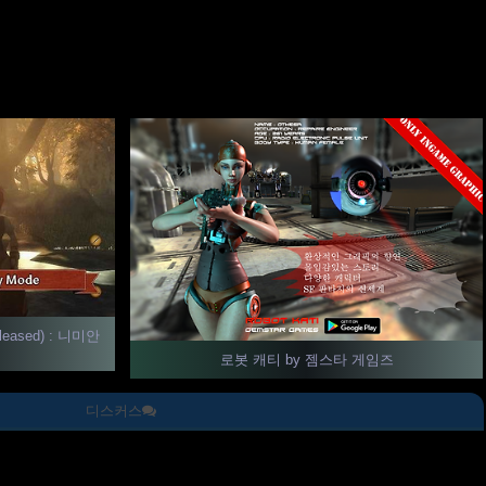
released) : 니미안
로봇 캐티 by 젬스타 게임즈
디스커스