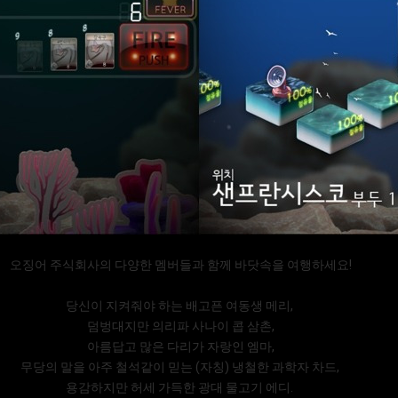
오징어 주식회사의 다양한 멤버들과 함께 바닷속을 여행하세요!
당신이 지켜줘야 하는 배고픈 여동생 메리,
덤벙대지만 의리파 사나이 콥 삼촌,
아름답고 많은 다리가 자랑인 엠마,
무당의 말을 아주 철석같이 믿는 (자칭) 냉철한 과학자 차드,
용감하지만 허세 가득한 광대 물고기 에디.