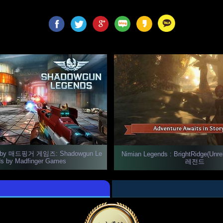
 매드핑거 게임즈: Shadowgun Le
Nimian Legends : BrightRidge(Un
s by Madfinger Games
레전드